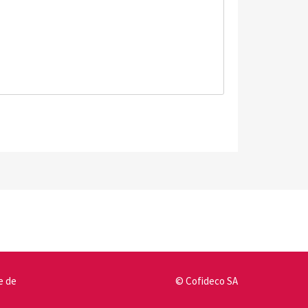
e de
©
Cofideco SA